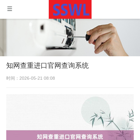
知网查重进口官网查询系统
时间：2026-05-21 08:08